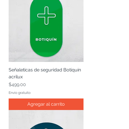
Señaleticas de seguridad Botiquín
acrilux
Precio
$499.00
Envío gratuito
Agregar al carrito