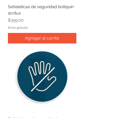
Señaleticas de seguridad botiquín
acrilux
Precio
$399.00
Envío gratuito
Agregar al carrito