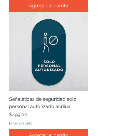
Agregar al carrito
Señaleticas de seguridad solo
personal autorizado acrilux
Precio
$499.00
Envío gratuito
Agregar al carrito