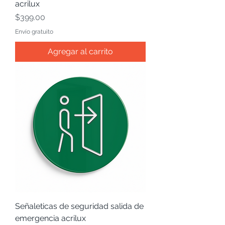
acrilux
Precio
$399.00
Envío gratuito
Agregar al carrito
Señaleticas de seguridad salida de
emergencia acrilux