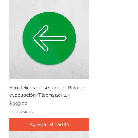
Señaleticas de seguridad Ruta de
evacuación/Flecha acrilux
Precio
$399.00
Envío gratuito
Agregar al carrito