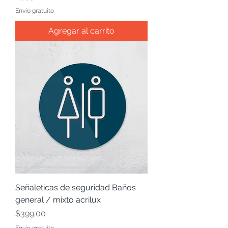
Envío gratuito
Agregar al carrito
Señaleticas de seguridad Baños
general / mixto acrilux
Precio
$399.00