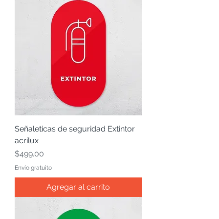
Señaleticas de seguridad Extintor
acrilux
Precio
$499.00
Envío gratuito
Agregar al carrito