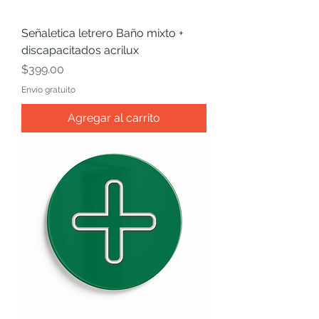
Señaletica letrero Baño mixto +
discapacitados acrilux
Precio
$399.00
Envío gratuito
Agregar al carrito