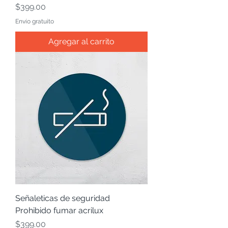
Precio
$399.00
Envío gratuito
Agregar al carrito
Señaleticas de seguridad
Prohibido fumar acrilux
Precio
$399.00