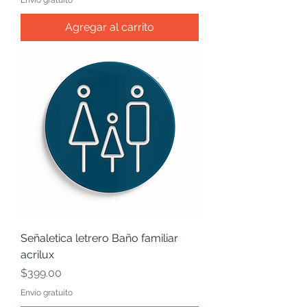
Envío gratuito
Agregar al carrito
Señaletica letrero Baño familiar
acrilux
Precio
$399.00
Envío gratuito