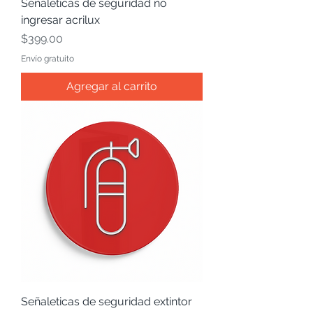
Señaleticas de seguridad no
ingresar acrilux
Precio
$399.00
Envío gratuito
Agregar al carrito
Señaleticas de seguridad extintor